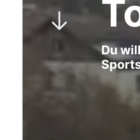
T
Du wil
Sport