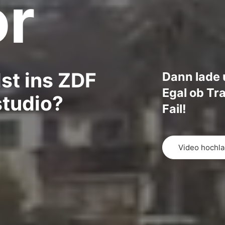
or
lst ins ZDF
Dann lade 
Egal ob Tr
studio?
Fail!
Video hochl