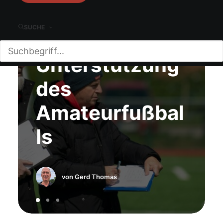
elf Ratschläge
SUCHE
zur
Unterstützung
des
Amateurfußbal
ls
von Gerd Thomas