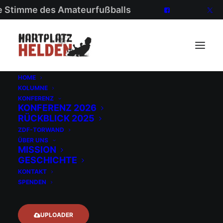
ie Stimme des Amateurfußballs
HOME
KOLUMNE
KONFERENZ
KONFERENZ 2026
RÜCKBLICK 2025
ZDF-TORWAND
ÜBER UNS
Jugendfußball:
MISSION
GESCHICHTE
»Mehr Förderung
KONTAKT
SPENDEN
für Deutschlands
Sozialprojekt Nr.
UPLOADER