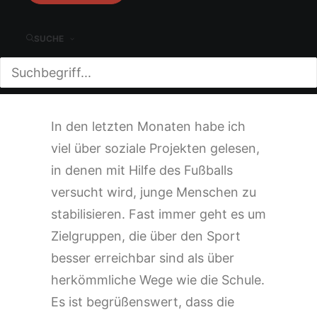
1!«
SUCHE
27. JULI 2022
|
IN
JUGEND
,
KOLUMNE
|
VON
GERD THOMAS
|
4 MINUTEN
In den letzten Monaten habe ich
viel über soziale Projekten gelesen,
in denen mit Hilfe des Fußballs
versucht wird, junge Menschen zu
stabilisieren. Fast immer geht es um
Zielgruppen, die über den Sport
besser erreichbar sind als über
herkömmliche Wege wie die Schule.
Es ist begrüßenswert, dass die