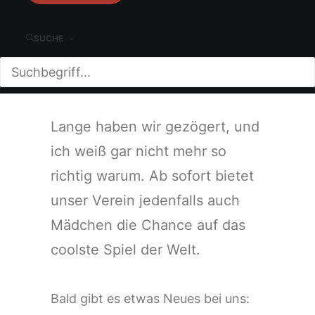
draußen bleiben
SUCHE
14. AUGUST 2025
|
IN
JUGEND
,
VEREIN
|
VON
MICHAEL FRANKE
|
3 MINUTEN
Lange haben wir gezögert, und
ich weiß gar nicht mehr so
richtig warum. Ab sofort bietet
unser Verein jedenfalls auch
Mädchen die Chance auf das
coolste Spiel der Welt.
Bald gibt es etwas Neues bei uns: