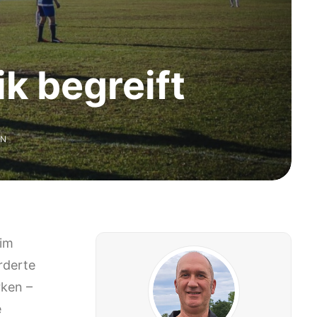
k begreift
EN
 im
rderte
rken –
e