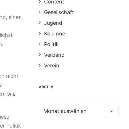
Content
Gesellschaft
nd, einen
Jugend
Kolumne
lichst
n.
Politik
Verband
Verein
ch nicht
e
ARCHIV
en,
wie
Archiv
iese
r Politik