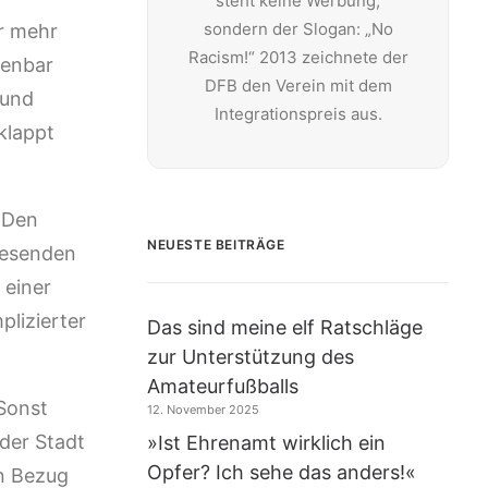
steht keine Werbung,
sondern der Slogan: „No
ür mehr
Racism!“ 2013 zeichnete der
fenbar
DFB den Verein mit dem
 und
Integrationspreis aus.
klappt
. Den
NEUESTE BEITRÄGE
 Lesenden
 einer
plizierter
Das sind meine elf Ratschläge
zur Unterstützung des
Amateurfußballs
 Sonst
12. November 2025
 der Stadt
»Ist Ehrenamt wirklich ein
Opfer? Ich sehe das anders!«
n Bezug