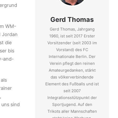
tergrund
Gerd Thomas
 im WM-
Gerd Thomas, Jahrgang
d Jordan
1960, ist seit 2017 Erster
st die
Vorsitzender (seit 2003 im
Vorstand) des FC
ser bis
Internationale Berlin. Der
w-and-
Verein pflegt den reinen
Amateurgedanken, stärkt
das völkerverbindende
 als
Element des Fußballs und ist
rainer
seit 2007
,
Integrationsstützpunkt der
 uns sind
Sportjugend. Auf den
Trikots aller Mannschaften