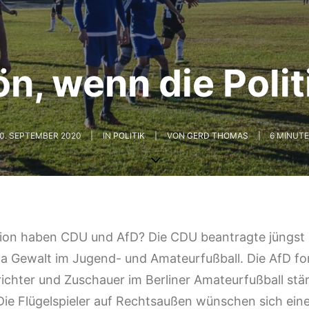
n, wenn die Politi
0. SEPTEMBER 2020
|
IN
POLITIK
|
VON
GERD THOMAS
|
6 MINUT
tion haben CDU und AfD? Die CDU beantragte jüngst
a Gewalt im Jugend- und Amateurfußball. Die AfD fo
srichter und Zuschauer im Berliner Amateurfußball stä
 Die Flügelspieler auf Rechtsaußen wünschen sich ein