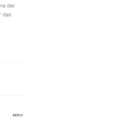
nne der
r das
REPLY