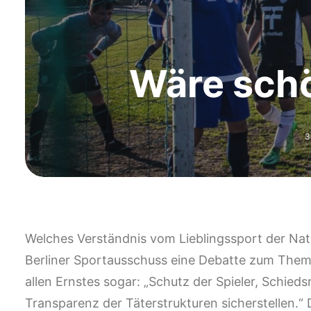
Wäre schö
3
Welches Verständnis vom Lieblingssport der Na
Berliner Sportausschuss eine Debatte zum Them
allen Ernstes sogar: „Schutz der Spieler, Schied
Transparenz der Täterstrukturen sicherstellen.“