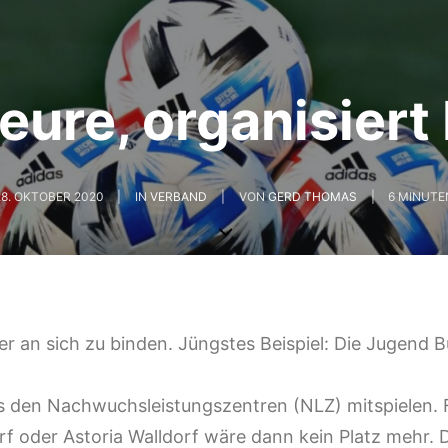
ure, organisiert
28. OKTOBER 2020
|
IN
VERBAND
|
VON
GERD THOMAS
|
6 MINUTE
ler an sich zu binden. Jüngstes Beispiel: Die Jugend 
s den Nachwuchsleistungszentren (NLZ) mitspielen. 
f oder Astoria Walldorf wäre dann kein Platz mehr. 