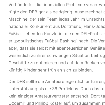
Verbände für die finanziellen Probleme verant
rügte den DFB gar als geldgierig. Ausgerechnet
Maschine, der sein Team jedes Jahr im Unrechtsst
nationaler Konkurrent aus Dortmund, Hans-Joac
Fußball liebenden Kanzlerin, die den DFL-Profi
er „populistisches Fußball Bashing“ nach. Die Ve
aber, dass sie selbst mit abenteuerlichen Gehä
wesentlich zu ihrer schwierigen Situation beitru
Geschäfte zu optimieren und auf dem Rücken von 
künftig Kinder sehr früh an sich zu binden.
Der DFB sollte die Amateure eigentlich anführen
Unterstützung als die 36 Proficlubs. Doch das tut
kein einziger Amateurvertreter entsandt. Dort ta
Özdemir und Philipp Köster auf, um zusammen m