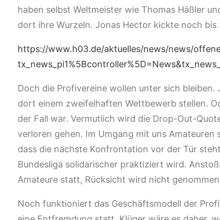
haben selbst Weltmeister wie Thomas Häßler un
dort ihre Wurzeln. Jonas Hector kickte noch bi
https://www.h03.de/aktuelles/news/news/offene
tx_news_pi1%5Bcontroller%5D=News&tx_news_
Doch die Profivereine wollen unter sich bleiben.
dort einem zweifelhaften Wettbewerb stellen. O
der Fall war. Vermutlich wird die Drop-Out-Quot
verloren gehen. Im Umgang mit uns Amateuren si
dass die nächste Konfrontation vor der Tür steh
Bundesliga solidarischer praktiziert wird. Anstoß
Amateure statt, Rücksicht wird nicht genommen,
Noch funktioniert das Geschäftsmodell der Profi
eine Entfremdung statt. Klüger wäre es daher, w