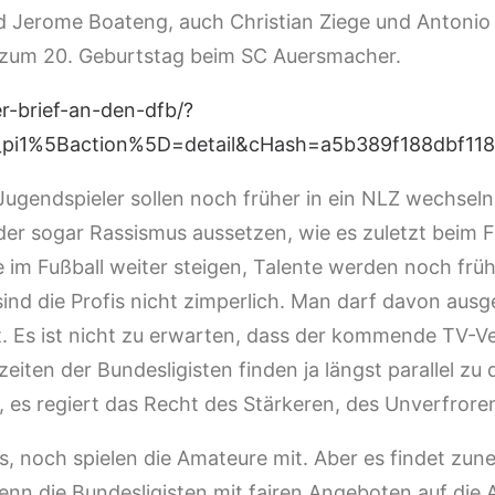
d Jerome Boateng, auch Christian Ziege und Antonio
s zum 20. Geburtstag beim SC Auersmacher.
r-brief-an-den-dfb/?
pi1%5Baction%5D=detail&cHash=a5b389f188dbf11
 Jugendspieler sollen noch früher in ein NLZ wechseln
der sogar Rassismus aussetzen, wie es zuletzt beim 
e im Fußball weiter steigen, Talente werden noch frü
nd die Profis nicht zimperlich. Man darf davon ausg
t. Es ist nicht zu erwarten, dass der kommende TV-V
zeiten der Bundesligisten finden ja längst parallel zu
 es regiert das Recht des Stärkeren, des Unverfrore
s, noch spielen die Amateure mit. Aber es findet zu
enn die Bundesligisten mit fairen Angeboten auf die