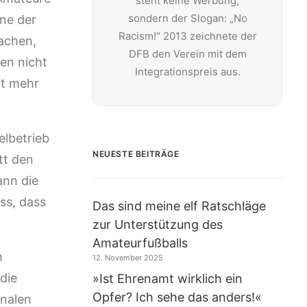
steht keine Werbung,
sondern der Slogan: „No
ne der
Racism!“ 2013 zeichnete der
achen,
DFB den Verein mit dem
nen nicht
Integrationspreis aus.
ht mehr
elbetrieb
NEUESTE BEITRÄGE
tt den
ann die
ss, dass
Das sind meine elf Ratschläge
zur Unterstützung des
Amateurfußballs
h
12. November 2025
die
»Ist Ehrenamt wirklich ein
Opfer? Ich sehe das anders!«
onalen