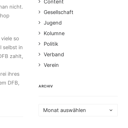
Content
man nicht.
Gesellschaft
Shop
Jugend
Kolumne
viele so
Politik
 selbst in
Verband
FB zahlt,
Verein
ei ihres
dem DFB,
ARCHIV
Archiv