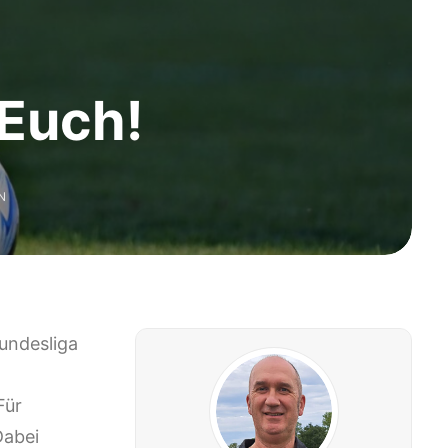
 Euch!
N
Bundesliga
Für
Dabei