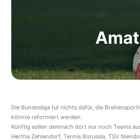
Amate
Die Bundesliga tut nichts dafür, die Breitensport
könnte reformiert werden.
Künftig sollen demnach dort nur noch Teams au
Hertha Zehlendorf, Tennis Borussia, TSV Niendor