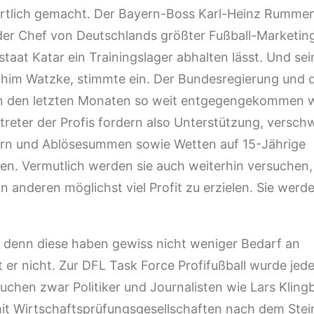
wortlich gemacht. Der Bayern-Boss Karl-Heinz Rumme
 der Chef von Deutschlands größter Fußball-Marketin
aat Katar ein Trainingslager abhalten lässt. Und sei
him Watzke, stimmte ein. Der Bundesregierung und 
s in den letzten Monaten so weit entgegengekommen w
rtreter der Profis fordern also Unterstützung, versch
ltern und Ablösesummen sowie Wetten auf 15-Jährige
gen. Vermutlich werden sie auch weiterhin versuchen,
anderen möglichst viel Profit zu erzielen. Sie werd
, denn diese haben gewiss nicht weniger Bedarf an
 er nicht. Zur DFL Task Force Profifußball wurde jede
uchen zwar Politiker und Journalisten wie Lars Kling
it Wirtschaftsprüfungsgesellschaften nach dem Stei