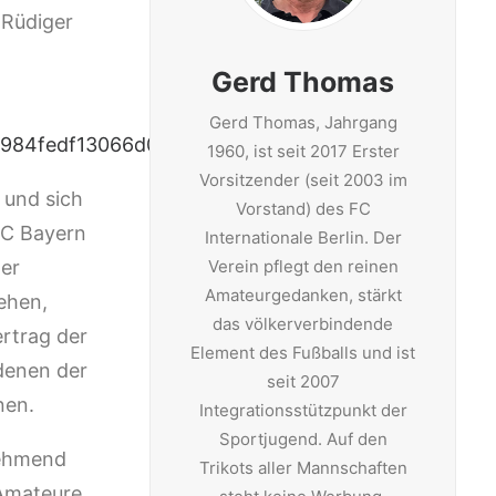
 Rüdiger
Gerd Thomas
Gerd Thomas, Jahrgang
8984fedf13066d067
1960, ist seit 2017 Erster
Vorsitzender (seit 2003 im
 und sich
Vorstand) des FC
FC Bayern
Internationale Berlin. Der
her
Verein pflegt den reinen
Amateurgedanken, stärkt
ehen,
das völkerverbindende
ertrag der
Element des Fußballs und ist
 denen der
seit 2007
nen.
Integrationsstützpunkt der
Sportjugend. Auf den
nehmend
Trikots aller Mannschaften
 Amateure