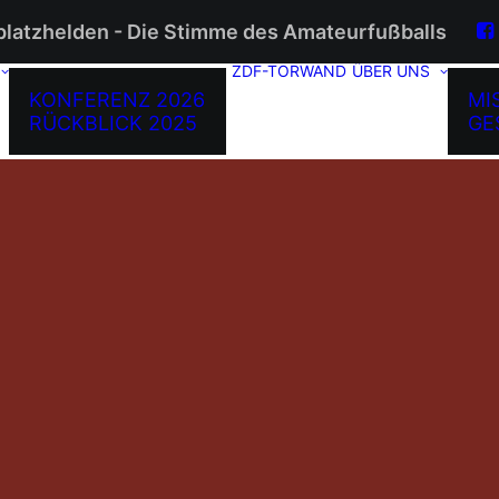
platzhelden - Die Stimme des Amateurfußballs
ZDF-TORWAND
ÜBER UNS
KONFERENZ 2026
MI
RÜCKBLICK 2025
GE